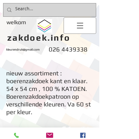
welkom
zakdoek.info
026 4439338
kleurendruk@gmail.com
nieuw assortiment :
boerenzakdoek kant en klaar.
54 x 54 cm , 100 % KATOEN.
Boerenzakdoekpatroon op
verschillende kleuren. Va 60 st
per kleur.