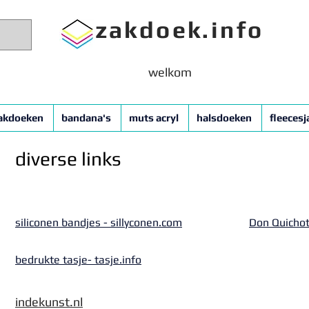
zakdoek.info
welkom
akdoeken
bandana's
muts acryl
halsdoeken
fleecesj
diverse links
siliconen bandjes - sillyconen.com
Don Quichot
bedrukte tasje- tasje.info
indekunst.nl