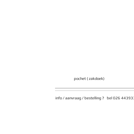
pochet ( zakdoek)
info / aanvraag / bestelling ? bel 026 44393