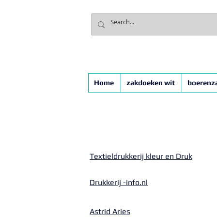
Home
zakdoeken wit
boerenz
Textieldrukkerij kleur en Druk
Drukkerij -info.nl
Astrid Aries